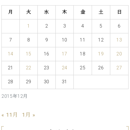
た
を
ラ
か
ヒ
ヒ
イ
い！
作
ン
ら
シ
シ
月
火
水
木
金
土
日
ン・
録
る
ド
の
ュ
ュ
サ
音
こ
ヒ
お
タ
タ
ロ
し
1
2
3
4
5
6
と
ス
知
イ
イ
ン
た
ト
ら
ン
ン
会
い！
7
8
9
10
11
12
13
音
リ
せ
レ
の
員
と
色
ー
(入
ジ
秘
い
14
15
16
17
18
19
20
と
荷
デ
密
う
ベ
タ
情
ン
音
方
ヒ
ッ
報
21
22
23
24
25
26
27
ス
楽
は、
シ
チ
等)
ニ
家
お
ュ
ュ
28
29
30
31
達
近
タ
ー
ベ
の
プ
く
C.
イ
ス・
ヒ
声
レ
の
2015年12月
ベ
ン・
イ
シ
ス
直
ヒ
ジ
ベ
ュ
リ
営
シ
ベ
ャ
ン
« 11月
1月 »
タ
リ
店
ュ
ヒ
パ
ト
イ
ー
舗
タ
シ
ン
ン・
ス
ま