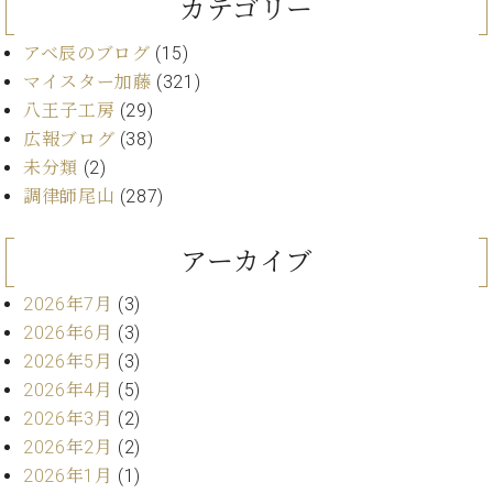
イ
ュ
ブ
カテゴリー
ジ
(お
で
ン
タ
ロ
正
ャ
知
コ
イ
グ
オンライン試弾
アベ辰のブログ
(15)
規
パ
ら
ン
ン
デ
マイスター加藤
(321)
ン
せ・
メルマガ登録
サ
の
ィ
八王子工房
(29)
の
メ
ー
音
ー
取
デ
広報ブログ
(38)
趣
ト
色
ラ
り
ィ
未分類
(2)
味
/
ー・
組
ア
か
C.
調律師尾山
(287)
取
ベ
み
情
ら
ベ
扱
ヒ
報)
本
ヒ
店
シ
アーカイブ
格
シ
ピ
ュ
的
ュ
ア
キ
タ
2026年7月
(3)
に
タ
ノ
ャ
店
イ
2026年6月
(3)
学
イ
製
ン
舗・
ン
2026年5月
(3)
ぶ
ン
造
ペ
サ
を
方
レ
番
ー
2026年4月
(5)
ロ
弾
ま
ジ
号
ン
ン・
2026年3月
(2)
く
で
デ
調
2026年2月
(2)
前
大
ン
律
に
コ
2026年1月
(1)
歓
ス