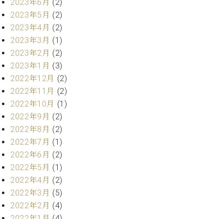
・
2023年6月
(2)
ス
ベ
ノ
セ
2023年5月
(2)
タ
ン
ン
2023年4月
(2)
ジ
ト
ト
C.
オ
ラ
2023年3月
(1)
ベ
ム
ヒ
2023年2月
(2)
コ
東
シ
納
ン
2023年1月
(3)
京
ュ
入
ク
2022年12月
(2)
タ
実
ー
2022年11月
(2)
イ
績
ル
店
2022年10月
(1)
ン
音
長
コ
2022年9月
(2)
楽
ご
音
ン
教
挨
2022年8月
(2)
楽
サ
室
拶
2022年7月
(1)
教
ー
展
2022年6月
(2)
室
ト
示
ご
2022年5月
(1)
ア
情
愛
2022年4月
(2)
ッ
報
用
プ
2022年3月
(5)
ホー
者
ラ
ル・
2022年2月
(4)
の
イ
スタ
2022年1月
(4)
声