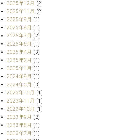
ン
2025年12月
(2)
迎。
サ
ベ
会
2025年11月
(2)
ベヒ
ー
C.
ヒ
社
2025年9月
(1)
シュ
ト
ベ
シ
案
2025年8月
(1)
ヒ
タイ
ュ
内
シ
2025年7月
(2)
タ
レ
ン・
ュ
2025年6月
(1)
イ
ッ
シュ
タ
お
ン・
ス
2025年4月
(3)
イ
ーレ
問
シ
ン
2025年2月
(1)
ン
合
ュ
イ
音楽
2025年1月
(1)
コ
せ
ー
ベ
教室
2024年9月
(1)
ン
レ
ン
サ
2024年5月
(3)
ト
ー
2023年12月
(1)
納
ベ
ト
2023年11月
(1)
入
代
ヒ
グ
2023年10月
(1)
シ
実
理
ラ
ュ
績
店
2023年9月
(2)
ン
タ
ホ
主
ド
2023年8月
(1)
イ
ー
催
ピ
2023年7月
(1)
ン
ル・
イ
ア