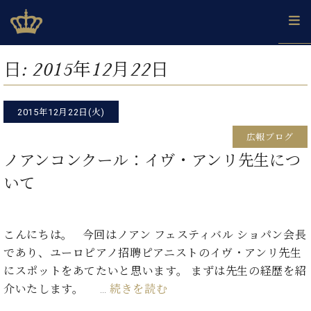
Skip
ベヒシュタインジャパン公式サイト
BECHSTEIN JAPAN Official Site
to
content
カ
日:
2015年12月22日
タ
ベ
ベ
ド
メ
企
ロ
C.
ヒ
ヒ
イ
ル
業
グ
ベ
シ
2015年12月22日(火)
シ
ツ
マ
情
ヒ
ュ
ュ
の
ガ
報
広報ブログ
シ
タ
展
タ
名
会
ュ
ノアンコンクール：イヴ・アンリ先生につ
イ
示
イ
器
員
採
タ
ン
ン
ベ
登
いて
用
イ
で、
の
ヒ
録
情
ン
ピ
演
グ
シ
ご
報
コ
ア
奏
ラ
ュ
案
ン
ノ
こんにちは。 今回はノアン フェスティバル ショパン会長
し
ン
タ
内
サ
技
ベ
た
ド
イ
であり、ユーロピアノ招聘ピアニストのイヴ・アンリ先生
ー
術
ヒ
い！
ピ
ン
にスポットをあてたいと思います。 まずは先生の経歴を紹
各
ト /
シ
学
ア
介いたします。 …
続きを読む
店
C.
ュ
び
ノ
ブ
舗
ベ
ベ
タ