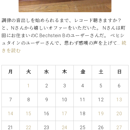
た
を
ラ
か
ヒ
ヒ
イ
い！
作
ン
ら
シ
シ
ン・
録
る
ド
の
ュ
ュ
サ
音
こ
調律の音出しを始められるまで、レコード聴きますか？
ヒ
お
タ
タ
ロ
し
と
と、Nさんから嬉しいオファーをいただいた。 Nさんは町
ス
知
イ
イ
ン
た
田にお住まいのC.Bechstein Bのユーザーさんだ。 ベヒシ
ト
ら
ン
ン
会
い！
音
リ
せ
ュタインのユーザーさんで、思わず感嘆の声を上げて…
続
レ
の
員
と
色
ー
(入
ジ
秘
きを読む
い
と
荷
デ
密
う
ベ
タ
情
ン
音
方
ヒ
ッ
報
ス
楽
は、
月
火
水
木
金
土
日
シ
チ
等)
ニ
家
お
ュ
ュ
達
近
タ
1
2
3
4
5
6
ー
ベ
の
プ
く
C.
イ
ス・
ヒ
声
レ
の
ベ
ン・
7
8
9
10
11
12
13
イ
シ
ス
直
ヒ
ジ
ベ
ュ
リ
営
シ
ベ
ャ
ン
14
15
16
17
18
19
20
タ
リ
店
ュ
ヒ
パ
ト
イ
ー
舗
タ
シ
ン
21
22
23
24
25
26
27
ン・
ス
ま