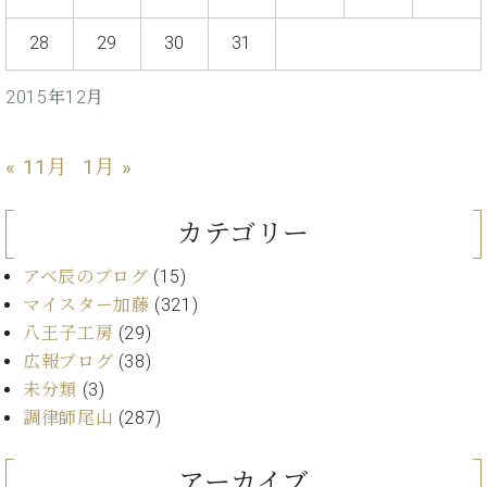
イ
ュ
ブ
ジ
(お
で
ン
タ
ロ
正
ャ
知
28
29
30
31
コ
イ
グ
オンライン試弾
規
パ
ら
ン
ン
デ
ン
せ・
メルマガ登録
サ
の
2015年12月
ィ
の
メ
ー
音
ー
取
デ
趣
ト
色
ラ
り
ィ
« 11月
1月 »
味
/
ー・
組
ア
か
C.
取
ベ
み
情
ら
ベ
扱
ヒ
カテゴリー
報)
本
ヒ
店
シ
格
シ
ピ
ュ
アベ辰のブログ
(15)
的
ュ
ア
キ
タ
マイスター加藤
(321)
に
タ
ノ
ャ
店
イ
八王子工房
(29)
学
イ
製
ン
舗・
ン
ぶ
ン
造
ペ
広報ブログ
(38)
サ
を
方
レ
番
ー
ロ
未分類
(3)
弾
ま
ジ
号
ン
ン・
調律師尾山
(287)
く
で
デ
調
前
大
ン
律
に
コ
アーカイブ
歓
ス