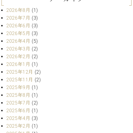
ン
迎。
サ
ベ
2026年8月
(1)
会
ベヒ
ー
C.
ヒ
社
2026年7月
(3)
シュ
ト
ベ
シ
案
2026年6月
(3)
ヒ
タイ
ュ
内
2026年5月
(3)
シ
タ
レ
ン・
ュ
2026年4月
(5)
イ
ッ
シュ
タ
2026年3月
(2)
お
ン・
ス
イ
ーレ
問
シ
ン
2026年2月
(2)
ン
合
ュ
イ
音楽
2026年1月
(1)
コ
せ
ー
ベ
教室
2025年12月
(2)
ン
レ
ン
サ
2025年11月
(2)
ト
ー
2025年9月
(1)
納
ベ
ト
2025年8月
(1)
入
代
ヒ
グ
2025年7月
(2)
シ
実
理
ラ
ュ
2025年6月
(1)
績
店
ン
タ
ホ
主
2025年4月
(3)
ド
イ
ー
催
ピ
2025年2月
(1)
ン
ル・
イ
ア