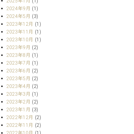
・
2025年1月
(1)
ス
ベ
ノ
セ
2024年9月
(1)
タ
ン
ン
2024年5月
(3)
ジ
ト
ト
C.
オ
2023年12月
(1)
ラ
ベ
ム
ヒ
2023年11月
(1)
コ
東
シ
納
ン
2023年10月
(1)
京
ュ
入
ク
2023年9月
(2)
タ
実
ー
2023年8月
(1)
イ
績
ル
店
2023年7月
(1)
ン
音
長
2023年6月
(2)
コ
楽
ご
音
ン
2023年5月
(2)
教
挨
楽
サ
室
拶
2023年4月
(2)
教
ー
展
2023年3月
(1)
室
ト
示
ご
2023年2月
(2)
ア
情
愛
2023年1月
(3)
ッ
報
用
プ
2022年12月
(2)
ホー
者
ラ
ル・
2022年11月
(2)
の
イ
スタ
2022年10月
(1)
声