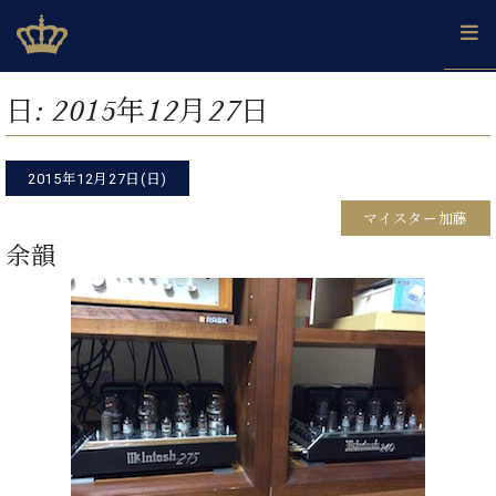
Skip
ベヒシュタインジャパン公式サイト
BECHSTEIN JAPAN Official Site
to
content
カ
日:
2015年12月27日
タ
ベ
ベ
ド
メ
企
ロ
C.
ヒ
ヒ
イ
ル
業
グ
ベ
シ
2015年12月27日(日)
シ
ツ
マ
情
ヒ
ュ
ュ
の
ガ
報
マイスター加藤
シ
タ
展
タ
名
会
ュ
余韻
イ
示
イ
器
員
採
タ
ン
ン
ベ
登
用
イ
で、
の
ヒ
録
情
ン
ピ
演
グ
シ
ご
報
コ
ア
奏
ラ
ュ
案
ン
ノ
し
ン
タ
内
サ
技
ベ
た
ド
イ
ー
術
ヒ
い！
ピ
ン
各
ト /
シ
学
ア
店
C.
ュ
び
ノ
ブ
舗
ベ
ベ
タ