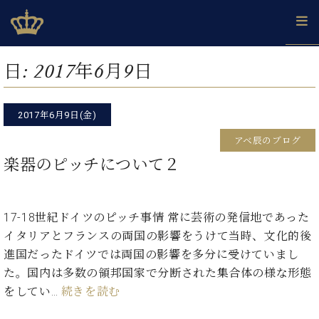
Skip
ベヒシュタインジャパン公式サイト
BECHSTEIN JAPAN Official Site
to
content
カ
日:
2017年6月9日
タ
ベ
ベ
ド
メ
企
ロ
C.
ヒ
ヒ
イ
ル
業
グ
ベ
シ
2017年6月9日(金)
シ
ツ
マ
情
ヒ
ュ
ュ
の
ガ
報
アベ辰のブログ
シ
タ
展
タ
名
会
ュ
楽器のピッチについて２
イ
示
イ
器
員
採
タ
ン
ン
ベ
登
用
イ
で、
の
ヒ
録
情
ン
ピ
演
グ
シ
ご
17-18世紀ドイツのピッチ事情 常に芸術の発信地であった
報
コ
ア
奏
ラ
ュ
案
イタリアとフランスの両国の影響をうけて当時、文化的後
ン
ノ
し
ン
タ
内
サ
進国だったドイツでは両国の影響を多分に受けていまし
技
ベ
た
ド
イ
ー
術
ヒ
い！
た。国内は多数の領邦国家で分断された集合体の様な形態
ピ
ン
各
ト /
シ
学
ア
をしてい…
続きを読む
店
C.
ュ
び
ノ
ブ
舗
ベ
ベ
タ