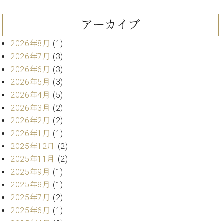
ト
ジオ
ピ
レン
アーカイブ
ア
タル
ノ
ホー
2026年8月
(1)
ル・
2026年7月
(3)
C.
スタ
2026年6月
(3)
ベ
ジオ
ヒ
2026年5月
(3)
空き
シ
状況
2026年4月
(5)
ュ
動
2026年3月
(2)
タ
画
2026年2月
(2)
イ
収
2026年1月
(1)
ン
録
レ
2025年12月
(2)
サ
ジ
ー
2025年11月
(2)
デ
ビ
2025年9月
(1)
ン
ス
2025年8月
(1)
ス
音
2025年7月
(2)
ア
楽
2025年6月
(1)
ッ
教