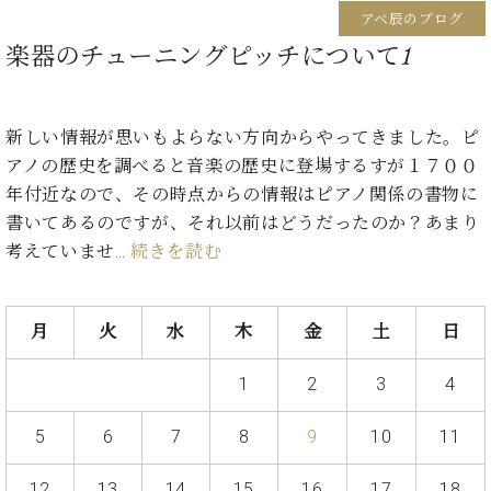
ン
迎。
アベ辰のブログ
サ
ベ
会
ベヒ
ー
楽器のチューニングピッチについて1
C.
ヒ
社
シュ
ト
ベ
シ
案
ヒ
タイ
ュ
内
シ
タ
レ
ン・
新しい情報が思いもよらない方向からやってきました。ピ
ュ
イ
ッ
アノの歴史を調べると音楽の歴史に登場するすが１７００
シュ
タ
お
ン・
ス
年付近なので、その時点からの情報はピアノ関係の書物に
イ
ーレ
問
シ
ン
ン
書いてあるのですが、それ以前はどうだったのか？あまり
合
ュ
イ
音楽
コ
考えていませ…
続きを読む
せ
ー
ベ
教室
ン
レ
ン
サ
ト
ー
月
火
水
木
金
土
日
納
ベ
ト
入
代
ヒ
グ
シ
1
2
3
4
実
理
ラ
ュ
績
店
ン
タ
ホ
主
5
6
7
8
9
10
11
ド
イ
ー
催
ピ
ン
ル・
イ
ア
12
13
14
15
16
17
18