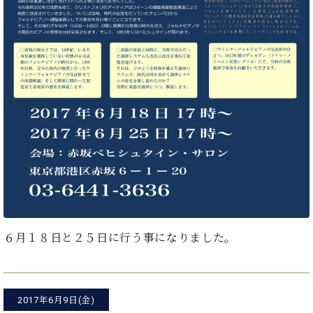
イ
ュ
ブ
ジ
(お
で
ン
タ
ロ
正
ャ
知
コ
イ
グ
オンライン試弾
規
パ
ら
ン
ン
デ
ン
せ・
メルマガ登録
サ
の
ィ
の
メ
ー
音
ー
取
デ
趣
ト
色
ラ
り
ィ
味
/
ー・
組
ア
か
C.
取
ベ
み
情
ら
ベ
扱
ヒ
報)
本
ヒ
店
シ
格
シ
ピ
ュ
的
ュ
ア
キ
タ
に
タ
ノ
ャ
店
イ
学
イ
製
ン
舗・
ン
ぶ
ン
造
ペ
サ
６月１８日と２５日に行う事になりました。
を
方
レ
番
ー
ロ
弾
ま
ジ
号
ン
ン・
く
で
デ
調
前
大
ン
律
に
コ
2017年6月9日(金)
歓
ス