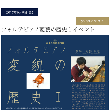
た
を
ラ
か
ヒ
ヒ
イ
い！
作
ン
ら
シ
シ
ン・
録
る
2017年6月9日(金)
ド
の
ュ
ュ
サ
音
こ
ヒ
お
タ
タ
ロ
アベ辰のブログ
し
と
ス
知
イ
イ
ン
た
フォルテピアノ変貌の歴史１イベント
ト
ら
ン
ン
会
い！
音
リ
せ
レ
の
員
と
色
ー
(入
ジ
秘
い
と
荷
デ
密
う
ベ
タ
情
ン
音
方
ヒ
ッ
報
ス
楽
は、
シ
チ
等)
ニ
家
お
ュ
ュ
達
近
タ
ー
ベ
の
プ
く
C.
イ
ス・
ヒ
声
レ
の
ベ
ン・
イ
シ
ス
直
ヒ
ジ
ベ
ュ
リ
営
シ
ベ
ャ
ン
タ
リ
店
ュ
ヒ
パ
ト
イ
ー
舗
タ
シ
ン
ン・
ス
ま