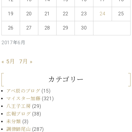
・
ス
ベ
ノ
セ
タ
ン
ン
19
20
21
22
23
24
25
ジ
ト
ト
C.
オ
ラ
ベ
26
27
28
29
30
ム
ヒ
コ
東
シ
納
ン
京
2017年6月
ュ
入
ク
タ
実
ー
イ
績
ル
店
« 5月
7月 »
ン
音
長
コ
楽
ご
音
ン
教
挨
カテゴリー
楽
サ
室
拶
教
ー
展
アベ辰のブログ
(15)
室
ト
示
マイスター加藤
(321)
ご
ア
情
愛
八王子工房
(29)
ッ
報
用
広報ブログ
(38)
プ
ホー
者
未分類
(3)
ラ
ル・
の
イ
調律師尾山
(287)
スタ
声