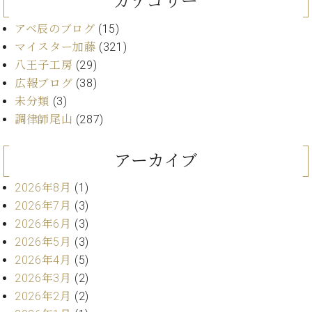
カテゴリー
イ
ュ
ブ
ジ
(お
で
ン
タ
ロ
正
ャ
知
アベ辰のブログ
(15)
コ
イ
グ
オンライン試弾
規
パ
ら
マイスター加藤
(321)
ン
ン
デ
ン
せ・
メルマガ登録
サ
の
八王子工房
(29)
ィ
の
メ
ー
音
ー
広報ブログ
(38)
取
デ
趣
ト
色
ラ
未分類
(3)
り
ィ
味
/
ー・
組
ア
調律師尾山
(287)
か
C.
取
ベ
み
情
ら
ベ
扱
ヒ
報)
本
ヒ
アーカイブ
店
シ
格
シ
ピ
ュ
的
ュ
ア
キ
2026年8月
(1)
タ
に
タ
ノ
ャ
店
2026年7月
(3)
イ
学
イ
製
ン
舗・
ン
2026年6月
(3)
ぶ
ン
造
ペ
サ
を
2026年5月
(3)
方
レ
番
ー
ロ
弾
2026年4月
(5)
ま
ジ
号
ン
ン・
く
で
デ
調
2026年3月
(2)
前
大
ン
律
2026年2月
(2)
に
コ
歓
ス