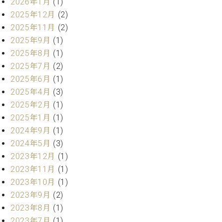
ン
2026年1月
(1)
迎。
サ
2025年12月
(2)
ベ
会
ベヒ
ー
C.
2025年11月
(2)
ヒ
社
シュ
ト
ベ
シ
案
2025年9月
(1)
ヒ
タイ
ュ
内
2025年8月
(1)
シ
タ
レ
ン・
2025年7月
(2)
ュ
イ
ッ
シュ
タ
2025年6月
(1)
お
ン・
ス
イ
ーレ
2025年4月
(3)
問
シ
ン
ン
合
ュ
イ
音楽
2025年2月
(1)
コ
せ
ー
ベ
2025年1月
(1)
教室
ン
レ
ン
2024年9月
(1)
サ
ト
2024年5月
(3)
ー
納
ベ
ト
2023年12月
(1)
入
代
ヒ
グ
2023年11月
(1)
シ
実
理
ラ
2023年10月
(1)
ュ
績
店
ン
タ
2023年9月
(2)
ホ
主
ド
イ
ー
催
2023年8月
(1)
ピ
ン
ル・
イ
ア
2023年7月
(1)