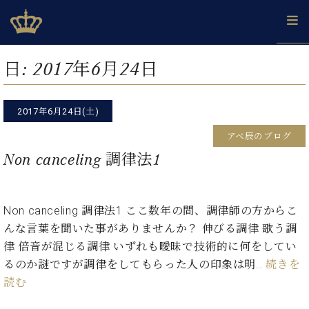
Skip
ベヒシュタインジャパン公式サイト
BECHSTEIN JAPAN Official Site
to
content
カ
日:
2017年6月24日
タ
ベ
ベ
ド
メ
企
ロ
C.
ヒ
ヒ
イ
ル
業
グ
ベ
シ
2017年6月24日(土)
シ
ツ
マ
情
ヒ
ュ
ュ
の
ガ
報
アベ辰のブログ
シ
タ
展
タ
名
会
ュ
Non canceling 調律法1
イ
示
イ
器
員
採
タ
ン
ン
ベ
登
用
イ
で、
の
ヒ
録
情
ン
ピ
演
グ
シ
ご
Non canceling 調律法1 ここ数年の間、調律師の方からこ
報
コ
ア
奏
ラ
ュ
案
んな言葉を聞いた事がありませんか？ 伸びる調律 歌う調
ン
ノ
し
ン
タ
内
サ
律 倍音が混じる調律 いずれも曖昧で技術的に何をしてい
技
ベ
た
ド
イ
ー
術
ヒ
い！
るのか謎ですが調律をしてもらった人の印象は明…
続きを
ピ
ン
各
ト /
シ
学
ア
読む
店
C.
ュ
び
ノ
ブ
舗
ベ
ベ
タ