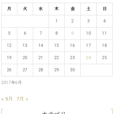
た
を
ラ
か
ヒ
ヒ
イ
い！
作
月
火
水
木
金
土
日
ン
ら
シ
シ
ン・
録
る
ド
の
ュ
ュ
サ
音
こ
ヒ
お
1
2
3
4
タ
タ
ロ
し
と
ス
知
イ
イ
ン
た
ト
ら
ン
ン
5
6
7
8
9
10
11
会
い！
音
リ
せ
レ
の
員
と
色
ー
(入
ジ
秘
い
12
13
14
15
16
17
18
と
荷
デ
密
う
ベ
タ
情
ン
音
方
19
20
21
22
23
24
25
ヒ
ッ
報
ス
楽
は、
シ
チ
等)
ニ
家
お
ュ
26
27
28
29
30
ュ
達
近
タ
ー
ベ
の
プ
く
C.
イ
ス・
2017年6月
ヒ
声
レ
の
ベ
ン・
イ
シ
ス
直
ヒ
ジ
ベ
ュ
リ
営
シ
ベ
ャ
« 5月
7月 »
ン
タ
リ
店
ュ
ヒ
パ
ト
イ
ー
舗
タ
シ
ン
ン・
ス
ま