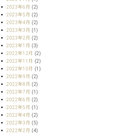
・
ス
ベ
ノ
セ
2023年6月
(2)
タ
ン
ン
2023年5月
(2)
ジ
ト
ト
C.
2023年4月
(2)
オ
ラ
ベ
2023年3月
(1)
ム
ヒ
コ
東
2023年2月
(2)
シ
納
ン
京
ュ
2023年1月
(3)
入
ク
タ
実
ー
2022年12月
(2)
イ
績
ル
店
2022年11月
(2)
ン
音
長
2022年10月
(1)
コ
楽
ご
音
2022年9月
(2)
ン
教
挨
楽
サ
2022年8月
(2)
室
拶
教
ー
展
2022年7月
(1)
室
ト
示
2022年6月
(2)
ご
ア
情
愛
2022年5月
(1)
ッ
報
用
2022年4月
(2)
プ
ホー
者
2022年3月
(5)
ラ
ル・
の
イ
2022年2月
(4)
スタ
声