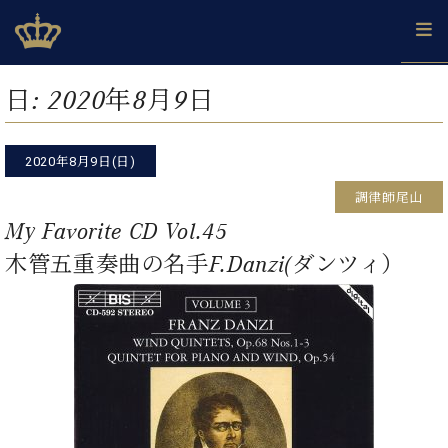
Skip
ベヒシュタインジャパン公式サイト
BECHSTEIN JAPAN Official Site
to
content
カ
日:
2020年8月9日
タ
ベ
ベ
ド
メ
企
ロ
C.
ヒ
ヒ
イ
ル
業
グ
ベ
シ
2020年8月9日(日)
シ
ツ
マ
情
ヒ
ュ
ュ
の
ガ
報
調律師尾山
シ
タ
展
タ
名
会
ュ
My Favorite CD Vol.45
イ
示
イ
器
員
採
タ
ン
ン
ベ
登
木管五重奏曲の名手F.Danzi(ダンツィ）
用
イ
で、
の
ヒ
録
情
ン
ピ
演
グ
シ
ご
報
コ
ア
奏
ラ
ュ
案
ン
ノ
し
ン
タ
内
サ
技
ベ
た
ド
イ
ー
術
ヒ
い！
ピ
ン
各
ト /
シ
学
ア
店
C.
ュ
び
ノ
ブ
舗
ベ
ベ
タ