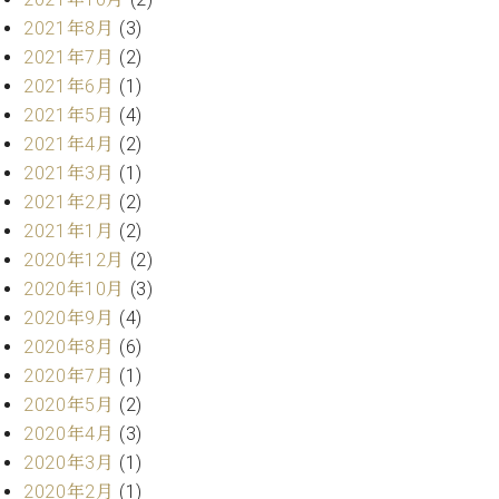
プ
室
ラ
2021年8月
(3)
ピ
イ
ア
2021年7月
(2)
ト
ノ
2021年6月
(1)
ピ
の
2021年5月
(4)
ア
コ
2021年4月
(2)
ノ
ン
2021年3月
(1)
シ
2021年2月
(2)
ェ
C.
ル
2021年1月
(2)
ベ
ジ
ヒ
2020年12月
(2)
ュ
シ
2020年10月
(3)
ア
ュ
2020年9月
(4)
ク
タ
2020年8月
(6)
セ
イ
ス
2020年7月
(1)
ン
セン
2020年5月
(2)
ア
トラ
カ
2020年4月
(3)
ム東
デ
2020年3月
(1)
京の
ミ
2020年2月
(1)
ご案