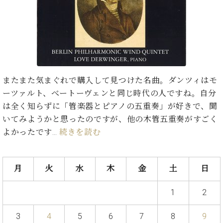
た
を
ラ
か
ヒ
ヒ
イ
い！
作
ン
ら
シ
シ
ン・
録
る
ド
の
ュ
ュ
サ
音
こ
ヒ
お
タ
タ
ロ
し
と
ス
知
イ
イ
ン
た
ト
ら
ン
ン
会
い！
音
リ
せ
レ
の
員
と
またまた気まぐれで購入して見つけた名曲。ダンツィはモ
色
ー
(入
ジ
秘
い
ーツァルト、べートーヴェンと同じ時代の人ですね。自分
と
荷
デ
密
う
ベ
タ
情
は全く知らずに「管楽器とピアノの五重奏」が好きで、聞
ン
音
方
ヒ
ッ
報
ス
いてみようかと思ったのですが、他の木管五重奏がすごく
楽
は、
シ
チ
等)
ニ
家
お
よかったです…
続きを読む
ュ
ュ
達
近
タ
ー
ベ
の
プ
く
C.
イ
ス・
ヒ
声
レ
の
月
火
水
木
金
土
日
ベ
ン・
イ
シ
ス
直
ヒ
ジ
ベ
ュ
リ
営
シ
ベ
ャ
1
2
ン
タ
リ
店
ュ
ヒ
パ
ト
イ
ー
舗
タ
シ
ン
3
4
5
6
7
8
9
ン・
ス
ま