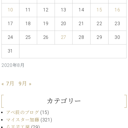
イ
ュ
ブ
ジ
(お
で
ン
タ
ロ
正
10
11
12
13
14
15
16
ャ
知
コ
イ
グ
オンライン試弾
規
パ
ら
ン
ン
デ
ン
せ・
17
18
19
20
21
22
23
メルマガ登録
サ
の
ィ
の
メ
ー
音
ー
取
デ
24
25
26
27
28
29
30
趣
ト
色
ラ
り
ィ
味
/
ー・
組
ア
か
C.
31
取
ベ
み
情
ら
ベ
扱
ヒ
報)
本
ヒ
店
2020年8月
シ
格
シ
ピ
ュ
的
ュ
ア
キ
タ
に
タ
ノ
ャ
店
« 7月
9月 »
イ
学
イ
製
ン
舗・
ン
ぶ
ン
造
ペ
サ
を
カテゴリー
方
レ
番
ー
ロ
弾
ま
ジ
号
ン
ン・
く
アベ辰のブログ
(15)
で
デ
調
前
大
マイスター加藤
(321)
ン
律
に
コ
歓
ス
八王子工房
(29)