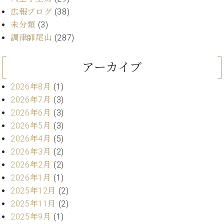
ン
迎。
広報ブログ
(38)
サ
ベ
会
ベヒ
ー
C.
未分類
(3)
ヒ
社
シュ
ト
ベ
調律師尾山
(287)
シ
案
ヒ
タイ
ュ
内
シ
タ
レ
ン・
アーカイブ
ュ
イ
ッ
シュ
タ
お
ン・
ス
2026年8月
(1)
イ
ーレ
問
シ
ン
2026年7月
(3)
ン
合
ュ
イ
音楽
コ
2026年6月
(3)
せ
ー
ベ
教室
ン
2026年5月
(3)
レ
ン
サ
ト
2026年4月
(5)
ー
2026年3月
(2)
納
ベ
ト
入
代
2026年2月
(2)
ヒ
グ
シ
実
理
2026年1月
(1)
ラ
ュ
績
店
ン
2025年12月
(2)
タ
ホ
主
ド
2025年11月
(2)
イ
ー
催
ピ
ン
2025年9月
(1)
ル・
イ
ア