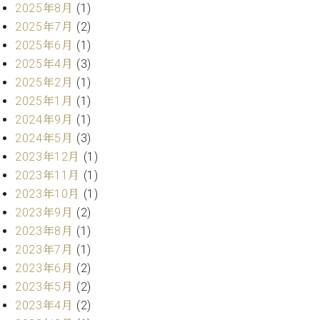
・
2025年8月
(1)
ス
ベ
ノ
セ
タ
ン
2025年7月
(2)
ン
ジ
ト
ト
C.
2025年6月
(1)
オ
ラ
ベ
2025年4月
(3)
ム
ヒ
コ
2025年2月
(1)
東
シ
納
ン
2025年1月
(1)
京
ュ
入
ク
2024年9月
(1)
タ
実
ー
2024年5月
(3)
イ
績
ル
店
ン
2023年12月
(1)
音
長
コ
楽
ご
2023年11月
(1)
音
ン
教
挨
2023年10月
(1)
楽
サ
室
拶
教
2023年9月
(2)
ー
展
室
2023年8月
(1)
ト
示
ご
ア
2023年7月
(1)
情
愛
ッ
報
2023年6月
(2)
用
プ
ホー
2023年5月
(2)
者
ラ
ル・
の
2023年4月
(2)
イ
スタ
声