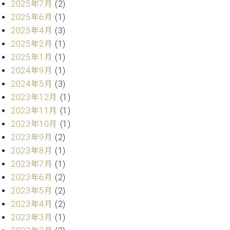
・
2025年7月
(2)
ス
ベ
ノ
セ
2025年6月
(1)
タ
ン
ン
ジ
ト
2025年4月
(3)
ト
C.
オ
ラ
ベ
2025年2月
(1)
ム
ヒ
コ
2025年1月
(1)
東
シ
納
ン
2024年9月
(1)
京
ュ
入
ク
2024年5月
(3)
タ
実
ー
2023年12月
(1)
イ
績
ル
店
2023年11月
(1)
ン
音
長
コ
2023年10月
(1)
楽
ご
音
ン
教
挨
2023年9月
(2)
楽
サ
室
拶
2023年8月
(1)
教
ー
展
室
2023年7月
(1)
ト
示
ご
2023年6月
(2)
ア
情
愛
ッ
2023年5月
(2)
報
用
プ
ホー
2023年4月
(2)
者
ラ
ル・
2023年3月
(1)
の
イ
スタ
声