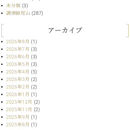
ン
迎。
未分類
(3)
サ
ベ
会
ベヒ
調律師尾山
(287)
ー
C.
ヒ
社
シュ
ト
ベ
シ
案
ヒ
タイ
アーカイブ
ュ
内
シ
タ
レ
ン・
ュ
2026年8月
(1)
イ
ッ
シュ
タ
お
ン・
ス
2026年7月
(3)
イ
ーレ
問
シ
ン
2026年6月
(3)
ン
合
ュ
イ
音楽
2026年5月
(3)
コ
せ
ー
ベ
教室
ン
2026年4月
(5)
レ
ン
サ
2026年3月
(2)
ト
ー
2026年2月
(2)
納
ベ
ト
2026年1月
(1)
入
代
ヒ
グ
シ
実
理
2025年12月
(2)
ラ
ュ
績
店
2025年11月
(2)
ン
タ
ホ
主
ド
2025年9月
(1)
イ
ー
催
ピ
2025年8月
(1)
ン
ル・
イ
ア