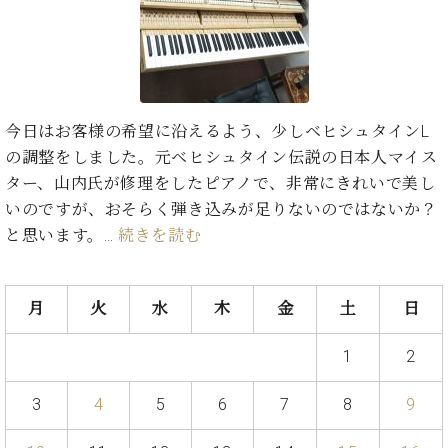
た
を
ラ
か
ヒ
ヒ
イ
い！
作
ン
ら
シ
シ
ン・
録
る
ド
の
ュ
ュ
サ
音
こ
ヒ
お
タ
タ
ロ
し
と
ス
知
イ
イ
ン
た
ト
ら
ン
ン
今日はお客様の希望に沿えるよう、少しベヒシュタインL
会
い！
音
リ
せ
レ
の
員
と
の調整をしました。元ベヒシュタイン伝説の日本人マイス
色
ー
(入
ジ
秘
い
ター、山内氏が修理をしたピアノで、非常にきれいで美し
と
荷
デ
密
う
ベ
いのですが、おそらく弾き込みが足りないのではないか？
タ
情
ン
音
方
ヒ
ッ
報
と思います。…
続きを読む
ス
楽
は、
シ
チ
等)
ニ
家
お
ュ
ュ
達
近
タ
ー
ベ
の
プ
月
火
水
木
金
土
日
く
C.
イ
ス・
ヒ
声
レ
の
ベ
ン・
イ
シ
ス
直
1
2
ヒ
ジ
ベ
ュ
リ
営
シ
ベ
ャ
ン
タ
リ
店
3
4
5
6
7
8
9
ュ
ヒ
パ
ト
イ
ー
舗
タ
シ
ン
ン・
ス
ま