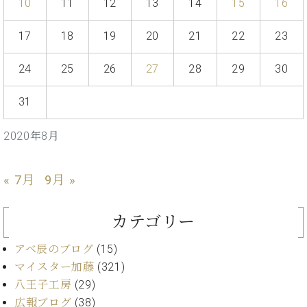
イ
ュ
ブ
10
11
12
13
14
15
16
ジ
(お
で
ン
タ
ロ
正
ャ
知
コ
イ
グ
オンライン試弾
規
17
18
19
20
21
22
23
パ
ら
ン
ン
デ
ン
せ・
メルマガ登録
サ
の
ィ
24
25
26
27
28
29
30
の
メ
ー
音
ー
取
デ
趣
ト
色
ラ
り
ィ
31
味
/
ー・
組
ア
か
C.
取
ベ
み
情
ら
2020年8月
ベ
扱
ヒ
報)
本
ヒ
店
シ
格
シ
ピ
ュ
« 7月
9月 »
的
ュ
ア
キ
タ
に
タ
ノ
ャ
店
イ
学
イ
製
ン
舗・
ン
カテゴリー
ぶ
ン
造
ペ
サ
を
方
レ
番
ー
ロ
弾
アベ辰のブログ
(15)
ま
ジ
号
ン
ン・
く
マイスター加藤
(321)
で
デ
調
前
八王子工房
(29)
大
ン
律
に
コ
歓
広報ブログ
(38)
ス