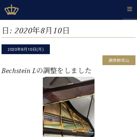
Skip
ベヒシュタインジャパン公式サイト
BECHSTEIN JAPAN Official Site
to
content
カ
日:
2020年8月10日
タ
ベ
ベ
ド
メ
企
ロ
C.
ヒ
ヒ
イ
ル
業
グ
ベ
シ
2020年8月10日(月)
シ
ツ
マ
情
ヒ
ュ
ュ
の
ガ
報
調律師尾山
シ
タ
展
タ
名
会
ュ
Bechstein Lの調整をしました
イ
示
イ
器
員
採
タ
ン
ン
ベ
登
用
イ
で、
の
ヒ
録
情
ン
ピ
演
グ
シ
ご
報
コ
ア
奏
ラ
ュ
案
ン
ノ
し
ン
タ
内
サ
技
ベ
た
ド
イ
ー
術
ヒ
い！
ピ
ン
各
ト /
シ
学
ア
店
C.
ュ
び
ノ
ブ
舗
ベ
ベ
タ