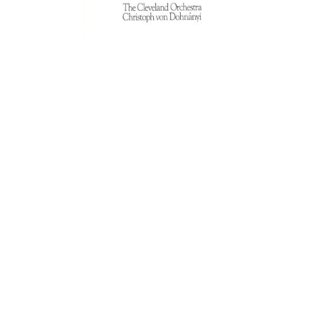
C.ベヒシュタイン コンサート
アクセス
納入実績 
グランドピアノ
セントラム東京のご案内(PDF)
お問い合わせ
ご愛用者の
C.ベヒシュタイン アカデミー
アーティストカスタマーサービス(
W.ホフマン プロフェッショナル
アフターサービス(調律)
W.ホフマン トラディション
調律師紹介
調律料金表
お問い合わせ
W.ホフマン ヴィジョン
尾山調律師のブログ Die Musikgasse（音楽の小道）
C.BECHSTEIN Digital(ベヒシュタイン デジタル)