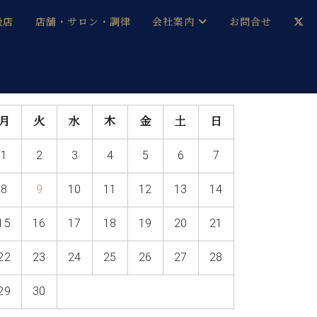
扱店
店舗・サロン・調律
会社案内
お問合せ
企業情報
メルマガ登録
採用情報
月
火
水
木
金
土
日
ベヒシュタイン・サロン会員
1
2
3
4
5
6
7
本社：八王子・技術営業センター
ベヒシュタイン・ジャパンブログ
8
9
10
11
12
13
14
15
16
17
18
19
20
21
中古】
22
23
24
25
26
27
28
29
30