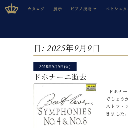
Skip
ベヒシュタインジャパン公式サイト
BECHSTEIN JAPAN Official Site
カタログ
展示
ピアノ技術
ベヒシュタ
to
content
ベヒシュタインのグランドピ
ドイツの名
作ること
ベヒシュタインで、 演奏したい！ 学びたい！ 録音した
C.ベヒシュタイン コンサート / C.ベヒシュタイ
ブランドヒ
日:
2025年9月9日
音色とタッチ
ベヒシュタイン・
趣味から本格的に学ぶ方まで大歓迎。
音楽家達の
C.ベヒシュタイン コンサート
ベヒシュタイン・ジャパンの
2025年9月9日(火)
み
ベヒシュタイン・セントラム 東
ベヒシュタ
ドホナーニ逝去
ピアノ製造番号
店長ご挨拶
ベヒシュタ
ドホナー
展示情報
でしょう
ホール・スタジオレンタル
ベヒシュタ
ストフ・
ホール・スタジオ空き状況
きました
動画収録サービス
納入実績 
音楽教室
ピアノのコンシェルジュ