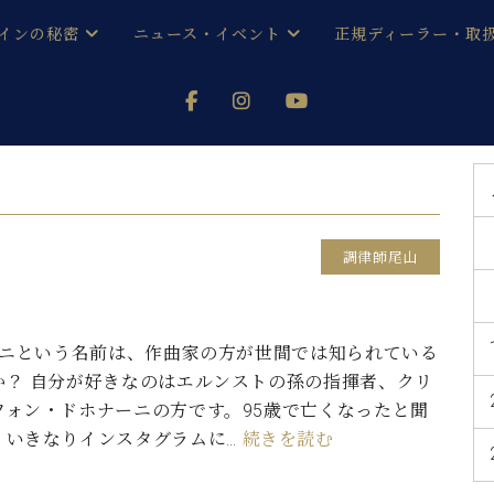
インの秘密
ニュース・イベント
正規ディーラー・取
アノを
器ベヒシュタイン
メルマガ会員登録ご案内
い！ という方は、お近くの直営店舗まで
オンライン試弾
ン レジデンス
ストリー
各店舗からのお知らせ
(入荷情報等)
シューレ音楽教室
声
/
C.ベヒシュタイン レジデンス
取り組
プレスリリース
調律師尾山
(お知らせ・メディア情報)
京
インの音色
キャンペーン
スタッフご挨拶
インを弾く前に
ニという名前は、作曲家の方が世間では知られている
技術者紹介
か？ 自分が好きなのはエルンストの孫の指揮者、クリ
展示情報【ユーロピアノ特選
コンサート
イン・シューレ
フォン・ドホナーニの方です。95歳で亡くなったと聞
イベント情報
。いきなりインスタグラムに…
続きを読む
八王子工房ブログ
レッスンイベント
ホール・スタジオ
アクセス
お問い合わせ