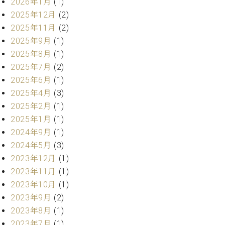
ン
2026年1月
(1)
迎。
サ
2025年12月
(2)
ベ
会
ベヒ
ー
C.
2025年11月
(2)
ヒ
社
シュ
ト
ベ
シ
案
2025年9月
(1)
ヒ
タイ
ュ
内
2025年8月
(1)
シ
タ
レ
ン・
2025年7月
(2)
ュ
イ
ッ
シュ
タ
2025年6月
(1)
お
ン・
ス
イ
ーレ
2025年4月
(3)
問
シ
ン
ン
合
ュ
イ
音楽
2025年2月
(1)
コ
せ
ー
ベ
2025年1月
(1)
教室
ン
レ
ン
2024年9月
(1)
サ
ト
2024年5月
(3)
ー
納
ベ
ト
2023年12月
(1)
入
代
ヒ
グ
2023年11月
(1)
シ
実
理
ラ
2023年10月
(1)
ュ
績
店
ン
タ
2023年9月
(2)
ホ
主
ド
イ
ー
催
2023年8月
(1)
ピ
ン
ル・
イ
ア
2023年7月
(1)