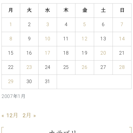
た
を
ラ
か
ヒ
ヒ
イ
い！
作
月
火
水
木
金
土
日
ン
ら
シ
シ
ン・
録
る
ド
の
ュ
ュ
サ
音
こ
ヒ
お
1
2
3
4
5
6
7
タ
タ
ロ
し
と
ス
知
イ
イ
ン
た
ト
ら
ン
ン
8
9
10
11
12
13
14
会
い！
音
リ
せ
レ
の
員
と
色
ー
(入
ジ
秘
い
15
16
17
18
19
20
21
と
荷
デ
密
う
ベ
タ
情
ン
音
方
22
23
24
25
26
27
28
ヒ
ッ
報
ス
楽
は、
シ
チ
等)
ニ
家
お
ュ
29
30
31
ュ
達
近
タ
ー
ベ
の
プ
く
C.
イ
ス・
2007年1月
ヒ
声
レ
の
ベ
ン・
イ
シ
ス
直
ヒ
ジ
ベ
ュ
リ
営
シ
ベ
ャ
« 12月
2月 »
ン
タ
リ
店
ュ
ヒ
パ
ト
イ
ー
舗
タ
シ
ン
ン・
ス
ま