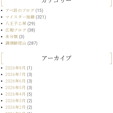
カテゴリー
イ
ュ
ブ
ジ
(お
で
ン
タ
ロ
正
ャ
知
アベ辰のブログ
(15)
コ
イ
グ
オンライン試弾
規
パ
ら
マイスター加藤
(321)
ン
ン
デ
ン
せ・
メルマガ登録
サ
の
八王子工房
(29)
ィ
の
メ
ー
音
ー
広報ブログ
(38)
取
デ
趣
ト
色
ラ
未分類
(3)
り
ィ
味
/
ー・
組
ア
調律師尾山
(287)
か
C.
取
ベ
み
情
ら
ベ
扱
ヒ
報)
本
ヒ
アーカイブ
店
シ
格
シ
ピ
ュ
的
ュ
ア
キ
2026年8月
(1)
タ
に
タ
ノ
ャ
店
2026年7月
(3)
イ
学
イ
製
ン
舗・
ン
2026年6月
(3)
ぶ
ン
造
ペ
サ
を
2026年5月
(3)
方
レ
番
ー
ロ
弾
2026年4月
(5)
ま
ジ
号
ン
ン・
く
で
デ
調
2026年3月
(2)
前
大
ン
律
2026年2月
(2)
に
コ
歓
ス