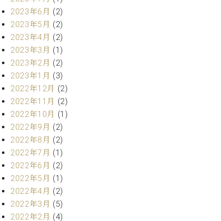
・
ス
ベ
ノ
セ
2023年6月
(2)
タ
ン
ン
2023年5月
(2)
ジ
ト
ト
C.
2023年4月
(2)
オ
ラ
ベ
2023年3月
(1)
ム
ヒ
コ
東
2023年2月
(2)
シ
納
ン
京
ュ
2023年1月
(3)
入
ク
タ
実
ー
2022年12月
(2)
イ
績
ル
店
2022年11月
(2)
ン
音
長
2022年10月
(1)
コ
楽
ご
音
2022年9月
(2)
ン
教
挨
楽
サ
2022年8月
(2)
室
拶
教
ー
展
2022年7月
(1)
室
ト
示
2022年6月
(2)
ご
ア
情
愛
2022年5月
(1)
ッ
報
用
2022年4月
(2)
プ
ホー
者
2022年3月
(5)
ラ
ル・
の
イ
2022年2月
(4)
スタ
声