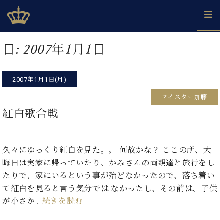
Skip
ベヒシュタインジャパン公式サイト
BECHSTEIN JAPAN Official Site
to
content
カ
日:
2007年1月1日
タ
ベ
ベ
ド
メ
企
ロ
C.
ヒ
ヒ
イ
ル
業
グ
ベ
シ
2007年1月1日(月)
シ
ツ
マ
情
ヒ
ュ
ュ
の
ガ
報
マイスター加藤
シ
タ
展
タ
名
会
ュ
紅白歌合戦
イ
示
イ
器
員
採
タ
ン
ン
ベ
登
用
イ
で、
の
ヒ
録
情
ン
ピ
演
グ
シ
ご
久々にゆっくり紅白を見た。。 何故かな？ ここの所、大
報
コ
ア
奏
ラ
ュ
案
晦日は実家に帰っていたり、かみさんの両親達と旅行をし
ン
ノ
し
ン
タ
内
サ
たりで、家にいるという事が殆どなかったので、落ち着い
技
ベ
た
ド
イ
ー
術
ヒ
い！
て紅白を見ると言う気分では なかったし、その前は、子供
ピ
ン
各
ト /
シ
学
ア
が小さか…
続きを読む
店
C.
ュ
び
ノ
ブ
舗
ベ
ベ
タ