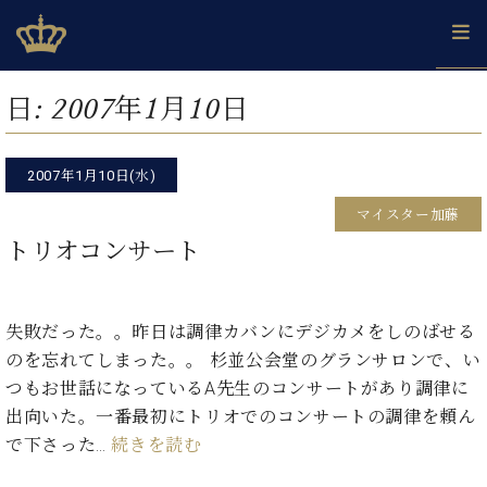
Skip
ベヒシュタインジャパン公式サイト
BECHSTEIN JAPAN Official Site
to
content
カ
日:
2007年1月10日
タ
ベ
ベ
ド
メ
企
ロ
C.
ヒ
ヒ
イ
ル
業
グ
ベ
シ
2007年1月10日(水)
シ
ツ
マ
情
ヒ
ュ
ュ
の
ガ
報
マイスター加藤
シ
タ
展
タ
名
会
ュ
トリオコンサート
イ
示
イ
器
員
採
タ
ン
ン
ベ
登
用
イ
で、
の
ヒ
録
情
ン
ピ
演
グ
シ
ご
失敗だった。。昨日は調律カバンにデジカメをしのばせる
報
コ
ア
奏
ラ
ュ
案
のを忘れてしまった。。 杉並公会堂のグランサロンで、い
ン
ノ
し
ン
タ
内
サ
つもお世話になっているA先生のコンサートがあり調律に
技
ベ
た
ド
イ
ー
術
ヒ
い！
出向いた。一番最初にトリオでのコンサートの調律を頼ん
ピ
ン
各
ト /
シ
学
ア
で下さった…
続きを読む
店
C.
ュ
び
ノ
ブ
舗
ベ
ベ
タ