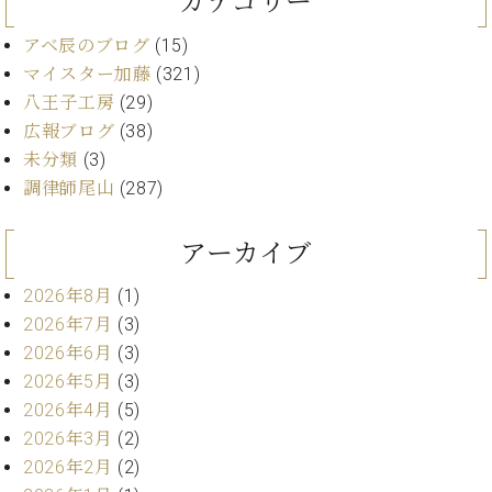
カテゴリー
イ
ュ
ブ
ジ
(お
で
ン
タ
ロ
正
ャ
知
アベ辰のブログ
(15)
コ
イ
グ
オンライン試弾
規
パ
ら
マイスター加藤
(321)
ン
ン
デ
ン
せ・
メルマガ登録
サ
の
八王子工房
(29)
ィ
の
メ
ー
音
ー
広報ブログ
(38)
取
デ
趣
ト
色
ラ
未分類
(3)
り
ィ
味
/
ー・
組
ア
調律師尾山
(287)
か
C.
取
ベ
み
情
ら
ベ
扱
ヒ
報)
本
ヒ
アーカイブ
店
シ
格
シ
ピ
ュ
的
ュ
ア
キ
2026年8月
(1)
タ
に
タ
ノ
ャ
店
2026年7月
(3)
イ
学
イ
製
ン
舗・
ン
2026年6月
(3)
ぶ
ン
造
ペ
サ
を
2026年5月
(3)
方
レ
番
ー
ロ
弾
2026年4月
(5)
ま
ジ
号
ン
ン・
く
で
デ
調
2026年3月
(2)
前
大
ン
律
2026年2月
(2)
に
コ
歓
ス