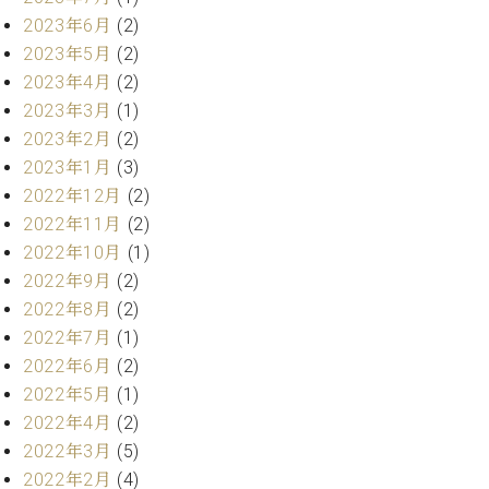
・
ス
ベ
ノ
セ
2023年6月
(2)
タ
ン
ン
2023年5月
(2)
ジ
ト
ト
C.
2023年4月
(2)
オ
ラ
ベ
2023年3月
(1)
ム
ヒ
コ
東
2023年2月
(2)
シ
納
ン
京
ュ
2023年1月
(3)
入
ク
タ
実
ー
2022年12月
(2)
イ
績
ル
店
2022年11月
(2)
ン
音
長
2022年10月
(1)
コ
楽
ご
音
2022年9月
(2)
ン
教
挨
楽
サ
2022年8月
(2)
室
拶
教
ー
展
2022年7月
(1)
室
ト
示
2022年6月
(2)
ご
ア
情
愛
2022年5月
(1)
ッ
報
用
2022年4月
(2)
プ
ホー
者
2022年3月
(5)
ラ
ル・
の
イ
2022年2月
(4)
スタ
声