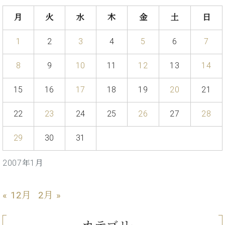
た
を
ラ
か
ヒ
ヒ
イ
い！
作
月
火
水
木
金
土
日
ン
ら
シ
シ
ン・
録
る
ド
の
ュ
ュ
サ
音
こ
ヒ
お
1
2
3
4
5
6
7
タ
タ
ロ
し
と
ス
知
イ
イ
ン
た
ト
ら
ン
ン
8
9
10
11
12
13
14
会
い！
音
リ
せ
レ
の
員
と
色
ー
(入
ジ
秘
い
15
16
17
18
19
20
21
と
荷
デ
密
う
ベ
タ
情
ン
音
方
22
23
24
25
26
27
28
ヒ
ッ
報
ス
楽
は、
シ
チ
等)
ニ
家
お
ュ
29
30
31
ュ
達
近
タ
ー
ベ
の
プ
く
C.
イ
ス・
2007年1月
ヒ
声
レ
の
ベ
ン・
イ
シ
ス
直
ヒ
ジ
ベ
ュ
リ
営
シ
ベ
ャ
« 12月
2月 »
ン
タ
リ
店
ュ
ヒ
パ
ト
イ
ー
舗
タ
シ
ン
ン・
ス
ま