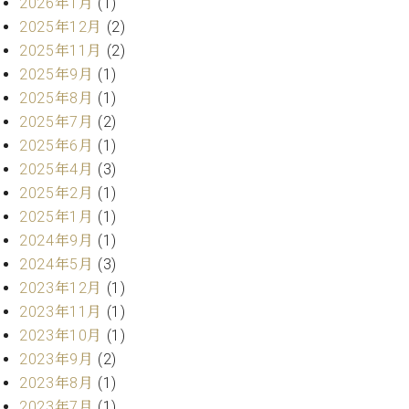
ン
2026年1月
(1)
迎。
サ
2025年12月
(2)
ベ
会
ベヒ
ー
C.
2025年11月
(2)
ヒ
社
シュ
ト
ベ
シ
案
2025年9月
(1)
ヒ
タイ
ュ
内
2025年8月
(1)
シ
タ
レ
ン・
2025年7月
(2)
ュ
イ
ッ
シュ
タ
2025年6月
(1)
お
ン・
ス
イ
ーレ
2025年4月
(3)
問
シ
ン
ン
合
ュ
イ
音楽
2025年2月
(1)
コ
せ
ー
ベ
2025年1月
(1)
教室
ン
レ
ン
2024年9月
(1)
サ
ト
2024年5月
(3)
ー
納
ベ
ト
2023年12月
(1)
入
代
ヒ
グ
2023年11月
(1)
シ
実
理
ラ
2023年10月
(1)
ュ
績
店
ン
タ
2023年9月
(2)
ホ
主
ド
イ
ー
催
2023年8月
(1)
ピ
ン
ル・
イ
ア
2023年7月
(1)