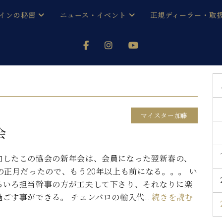
インの秘密
ニュース・イベント
正規ディーラー・取
アノを
器ベヒシュタイン
メルマガ会員登録ご案内
い！ という方は、お近くの直営店舗まで
オンライン試弾
ン レジデンス
ストリー
各店舗からのお知らせ
(入荷情報等)
シューレ音楽教室
声
/
C.ベヒシュタイン レジデンス
取り組
プレスリリース
マイスター加藤
(お知らせ・メディア情報)
京
インの音色
会
キャンペーン
スタッフご挨拶
インを弾く前に
加したこの協会の新年会は、会員になった翌新春の、
技術者紹介
の正月だったので、もう20年以上も前になる。。。 い
展示情報【ユーロピアノ特選
コンサート
イン・シューレ
ろいろ担当幹事の方が工夫して下さり、それなりに楽
イベント情報
過ごす事ができる。 チェンバロの輸入代…
続きを読む
八王子工房ブログ
レッスンイベント
ホール・スタジオ
アクセス
お問い合わせ