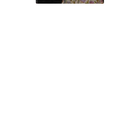
C.ベヒシュタイン コンサート
アクセス
納入実績 
グランドピアノ
セントラム東京のご案内(PDF)
お問い合わせ
ご愛用者の
C.ベヒシュタイン アカデミー
アーティストカスタマーサービス(
W.ホフマン プロフェッショナル
アフターサービス(調律)
W.ホフマン トラディション
調律師紹介
調律料金表
お問い合わせ
W.ホフマン ヴィジョン
尾山調律師のブログ Die Musikgasse（音楽の小道）
C.BECHSTEIN Digital(ベヒシュタイン デジタル)