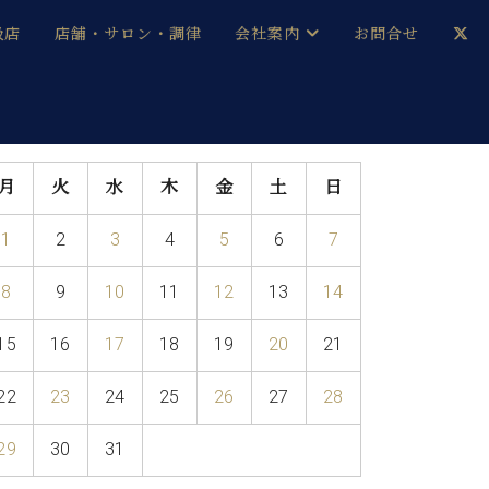
扱店
店舗・サロン・調律
会社案内
お問合せ
企業情報
メルマガ登録
採用情報
月
火
水
木
金
土
日
ベヒシュタイン・サロン会員
1
2
3
4
5
6
7
本社：八王子・技術営業センター
ベヒシュタイン・ジャパンブログ
8
9
10
11
12
13
14
15
16
17
18
19
20
21
中古】
22
23
24
25
26
27
28
29
30
31