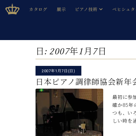
Skip
ベヒシュタインジャパン公式サイト
BECHSTEIN JAPAN Official Site
カタログ
展示
ピアノ技術
ベヒシュタ
to
content
ベヒシュタインのグランドピ
ドイツの名
作ること
ベヒシュタインで、 演奏したい！ 学びたい！ 録音した
C.ベヒシュタイン コンサート / C.ベヒシュタイ
ブランドヒ
日:
2007年1月7日
音色とタッチ
ベヒシュタイン・
趣味から本格的に学ぶ方まで大歓迎。
音楽家達の
C.ベヒシュタイン コンサート
ベヒシュタイン・ジャパンの
2007年1月7日(日)
み
ベヒシュタイン・セントラム 東
ベヒシュタ
日本ピアノ調律師協会新年
ピアノ製造番号
店長ご挨拶
ベヒシュタ
最初に参
展示情報
確か85年
ホール・スタジオレンタル
ベヒシュタ
つも、い
ホール・スタジオ空き状況
しい時を
動画収録サービス
納入実績 
音楽教室
ピアノのコンシェルジュ