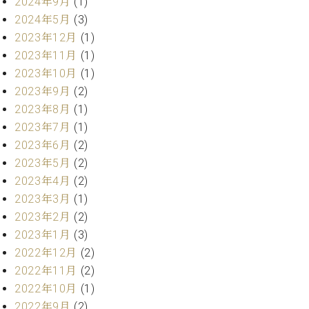
・
2024年9月
(1)
ス
ベ
ノ
セ
2024年5月
(3)
タ
ン
ン
2023年12月
(1)
ジ
ト
ト
C.
オ
2023年11月
(1)
ラ
ベ
ム
ヒ
2023年10月
(1)
コ
東
シ
納
ン
2023年9月
(2)
京
ュ
入
ク
2023年8月
(1)
タ
実
ー
2023年7月
(1)
イ
績
ル
店
2023年6月
(2)
ン
音
長
2023年5月
(2)
コ
楽
ご
音
ン
2023年4月
(2)
教
挨
楽
サ
室
拶
2023年3月
(1)
教
ー
展
2023年2月
(2)
室
ト
示
ご
2023年1月
(3)
ア
情
愛
2022年12月
(2)
ッ
報
用
プ
2022年11月
(2)
ホー
者
ラ
ル・
2022年10月
(1)
の
イ
スタ
2022年9月
(2)
声