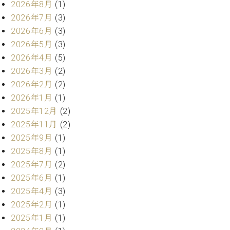
ン
2026年8月
(1)
迎。
サ
ベ
2026年7月
(3)
会
ベヒ
ー
C.
ヒ
社
2026年6月
(3)
シュ
ト
ベ
シ
案
2026年5月
(3)
ヒ
タイ
ュ
内
2026年4月
(5)
シ
タ
レ
ン・
ュ
2026年3月
(2)
イ
ッ
シュ
タ
2026年2月
(2)
お
ン・
ス
イ
ーレ
問
シ
ン
2026年1月
(1)
ン
合
ュ
イ
音楽
2025年12月
(2)
コ
せ
ー
ベ
教室
2025年11月
(2)
ン
レ
ン
サ
2025年9月
(1)
ト
ー
2025年8月
(1)
納
ベ
ト
2025年7月
(2)
入
代
ヒ
グ
2025年6月
(1)
シ
実
理
ラ
ュ
2025年4月
(3)
績
店
ン
タ
ホ
主
2025年2月
(1)
ド
イ
ー
催
ピ
2025年1月
(1)
ン
ル・
イ
ア