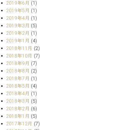
ー
2019年6月
(1)
内
2019年5月
(1)
(PDF)
W.
2019年4月
(1)
お
ホ
問
2019年3月
(5)
フ
い
2019年2月
(1)
マ
合
2019年1月
(4)
ン
わ
2018年11月
(2)
プ
せ
ロ
2018年10月
(7)
フ
2018年9月
(7)
ェ
2018年8月
(2)
本
ッ
社
2018年7月
(1)
シ
：
2018年5月
(4)
ョ
八
2018年4月
(1)
ナ
王
ル
2018年3月
(5)
子
・
2018年2月
(6)
技
W.
2018年1月
(5)
術
ホ
2017年12月
(7)
営
フ