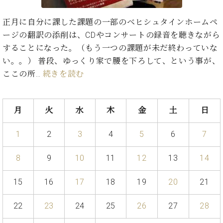
た
を
ラ
か
ヒ
ヒ
イ
い！
作
ン
ら
シ
シ
ン・
正月に自分に課した課題の一部のベヒシュタインホームペ
録
る
ド
の
ュ
ュ
サ
音
こ
ージの翻訳の添削は、CDやコンサートの録音を聴きながら
ヒ
お
タ
タ
ロ
し
と
することになった。（もう一つの課題が未だ終わっていな
ス
知
イ
イ
ン
た
い。。） 普段、ゆっくり家で腰を下ろして、という事が、
ト
ら
ン
ン
会
い！
音
リ
せ
ここの所…
続きを読む
レ
の
員
と
色
ー
(入
ジ
秘
い
と
荷
デ
密
う
ベ
タ
情
ン
音
方
月
火
水
木
金
土
日
ヒ
ッ
報
ス
楽
は、
シ
チ
等)
ニ
家
お
1
2
3
4
5
6
7
ュ
ュ
達
近
タ
ー
ベ
の
プ
く
C.
イ
8
9
10
11
12
13
14
ス・
ヒ
声
レ
の
ベ
ン・
イ
シ
ス
直
ヒ
ジ
15
16
17
18
19
20
21
ベ
ュ
リ
営
シ
ベ
ャ
ン
タ
リ
店
ュ
ヒ
パ
ト
22
23
24
25
26
27
28
イ
ー
舗
タ
シ
ン
ン・
ス
ま