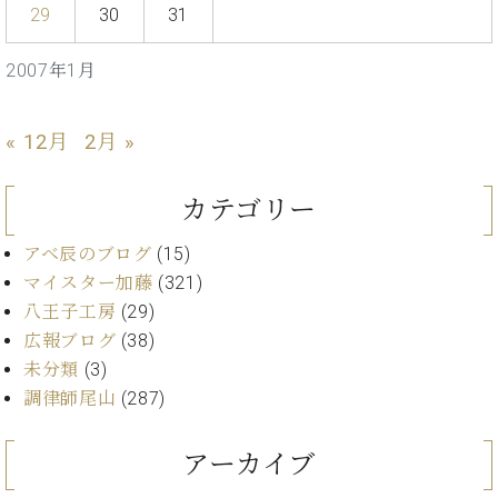
イ
ュ
ブ
29
30
31
ジ
(お
で
ン
タ
ロ
正
ャ
知
コ
イ
グ
オンライン試弾
規
パ
ら
2007年1月
ン
ン
デ
ン
せ・
メルマガ登録
サ
の
ィ
の
メ
ー
音
ー
取
デ
« 12月
2月 »
趣
ト
色
ラ
り
ィ
味
/
ー・
組
ア
か
C.
取
カテゴリー
ベ
み
情
ら
ベ
扱
ヒ
報)
本
ヒ
店
アベ辰のブログ
(15)
シ
格
シ
ピ
ュ
マイスター加藤
(321)
的
ュ
ア
キ
タ
八王子工房
(29)
に
タ
ノ
ャ
店
イ
広報ブログ
(38)
学
イ
製
ン
舗・
ン
ぶ
ン
造
ペ
未分類
(3)
サ
を
方
レ
番
ー
ロ
調律師尾山
(287)
弾
ま
ジ
号
ン
ン・
く
で
デ
調
前
アーカイブ
大
ン
律
に
コ
歓
ス