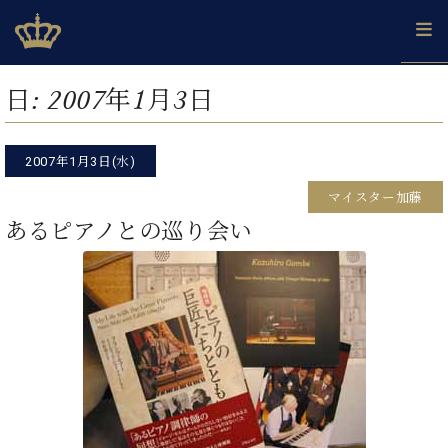
Skip
ベヒシュタインジャパン公式サイト
BECHSTEIN JAPAN Official Site
to
content
カ
日:
2007年1月3日
タ
ベ
ベ
ド
メ
企
ロ
C.
ヒ
ヒ
イ
ル
業
グ
ベ
シ
2007年1月3日(水)
シ
ツ
マ
情
ヒ
ュ
ュ
の
ガ
報
マイスター加藤
シ
タ
展
タ
名
会
ュ
あるピアノとの巡り会い
イ
示
イ
器
員
採
タ
ン
ン
ベ
登
用
イ
で、
の
ヒ
録
情
ン
ピ
演
グ
シ
ご
報
コ
ア
奏
ラ
ュ
案
ン
ノ
し
ン
タ
内
サ
技
ベ
た
ド
イ
ー
術
ヒ
い！
ピ
ン
各
ト /
シ
学
ア
店
C.
ュ
び
ノ
ブ
舗
ベ
ベ
タ